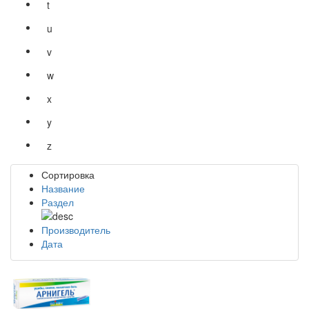
t
u
v
w
x
y
z
Сортировка
Название
Раздел
Производитель
Дата