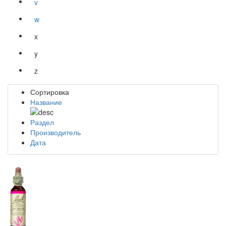
v
w
x
y
z
Сортировка
Название
Раздел
Производитель
Дата