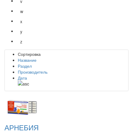
v
w
x
y
z
Сортировка
Название
Раздел
Производитель
Дата
АРНЕБИЯ