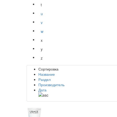
t
u
v
w
x
y
z
Сортировка
Название
Раздел
Производитель
Дата