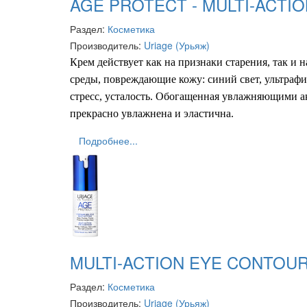
AGE PROTECT - MULTI-ACTI
Раздел:
Косметика
Производитель:
Uriage (Урьяж)
К
рем действует как на признаки старения, так и 
среды
, поврежда
ющие
кожу: синий свет, ультрафи
стресс, усталость. Обогащенная увлажняющими 
прекрасно увлажнена и эластична.
Подробнее...
MULTI-ACTION EYE CONTOU
Раздел:
Косметика
Производитель:
Uriage (Урьяж)