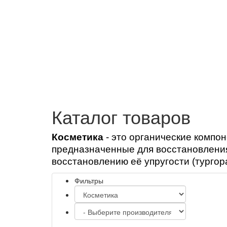
Joomla шаблоны бесплатно
http://joomla3x.ru
Каталог товаров
Косметика
- э
то органические компон
предназначенные для восстановления
восстановлению её упругости (тургор
Фильтры