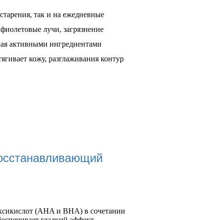
 старения, так и на ежедневные
афиолетовые лучи, загрязнение
ная активными ингредиентами
ягивает кожу, разглаживания контур
осстанавливающий
оксикислот (AHA и BHA) в сочетании
еспечивает гладкий эффект