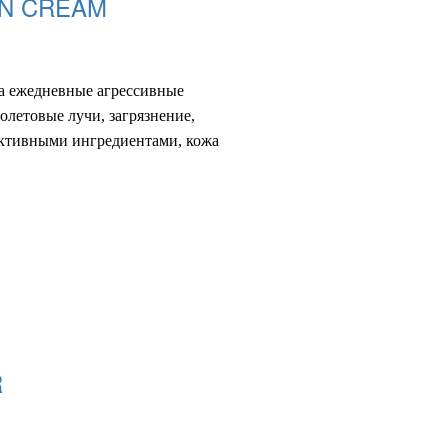
ON CREAM
на ежедневные агресс
ивные
олетовые лучи, загрязнение,
активными ингредиентами, кожа
R