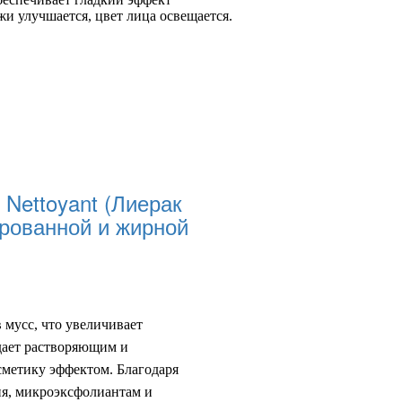
и улучшается, цвет лица освещается.
 Nettoyant (Лиерак
рованной и жирной
 мусс, что увеличивает
дает
растворя
ющим
и
осметику
эффектом
. Благодаря
я, микроэксфолиантам и