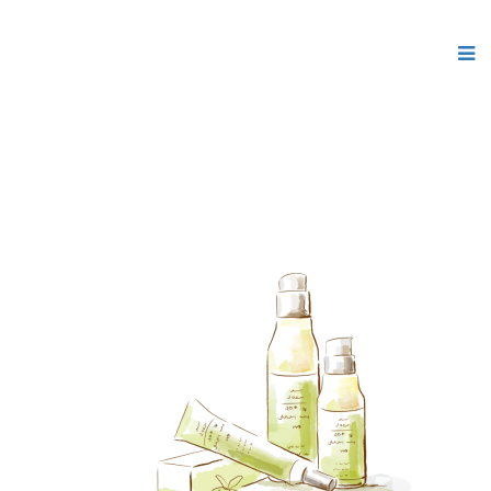
Joomla модули на
http://joomla3x.ru
и компоненты.