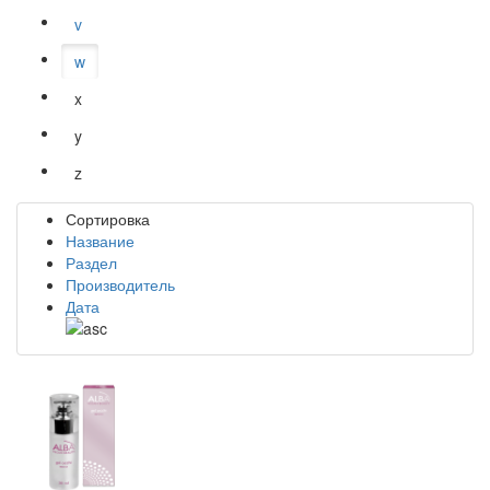
v
w
x
y
z
Сортировка
Название
Раздел
Производитель
Дата