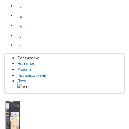
v
w
x
y
z
Сортировка
Название
Раздел
Производитель
Дата