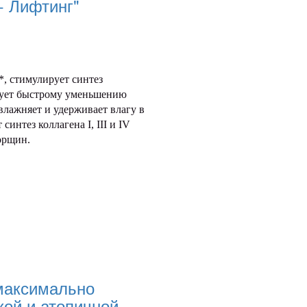
+ Лифтинг"
*, стимулирует синтез
твует быстрому уменьшению
увлажняет и удерживает влагу в
синтез коллагена I, III и IV
орщин.
максимально
хой и атопичной