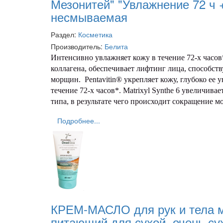
Мезонитей" "Увлажнение 72 ч 
несмываемая
Раздел:
Косметика
Производитель:
Белита
Интенсивно увлажняет кожу в течение 72-х часов
коллагена, обеспечивает лифтинг лица, способс
морщин.
Pentavitin®
укрепляет кожу, глубоко ее 
течение 72-х часов*.
Matrixyl
Synthe
6
увеличивает 
типа, в результате чего происходит сокращение м
Подробнее...
КРЕМ-МАСЛО для рук и тела 
питающий для сухой, очень су