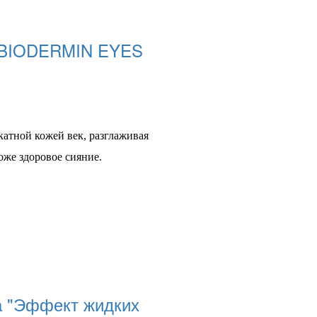
BIODERMIN EYES
катной кожей век, разглаживая
оже здоровое сияние.
а "Эффект жидких