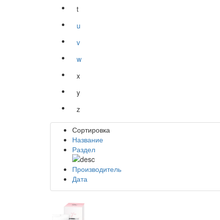
t
u
v
w
x
y
z
Сортировка
Название
Раздел
Производитель
Дата