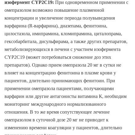
изофермент CYP2C19
:
При одновременном применении с
омепразолом возможно повышение плазменной
концентрации и увеличение периода полувыведения
варфарина (R-варфарина), диазепама, фенитоина,
цилостазола, имипрамина, кломипрамина, циталопрама,
гексобарбитала, дисульфирама, а также других препаратов,
метаболизирующихся в печени с участием изофермента
CYP2C19 (может потребоваться снижение доз этих
препаратов). Однако прием омепразола 20 мг в сутки не
влияет на концентрацию фенитоина в плазме крови у
пациентов, длительно принимающих фенитоин. При
применении омепразола пациентами, получающими
варфарин или другие антагонисты витамина К, необходим
мониторинг международного нормализованного
отношения. В то же время сопутствующее лечение
омепразолом в суточной дозе 20 мг не приводит к
изменению времени коагуляции у пациентов, длительно