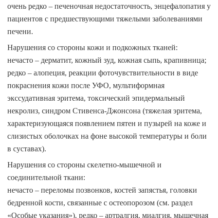
очень редко – печеночная недостаточность, энцефалопатия у
пациентов с предшествующими тяжелыми заболеваниями
печени.
Нарушения со стороны кожи и подкожных тканей:
нечасто – дерматит, кожный зуд, кожная сыпь, крапивница;
редко – алопеция, реакции фоточувствительности в виде
покраснения кожи после УФО, мультиформная
экссудативная эритема, токсический эпидермальный
некролиз, синдром Стивенса-Джонсона (тяжелая эритема,
характеризующаяся появлением пятен и пузырей на коже и
слизистых оболочках на фоне высокой температуры и боли
в суставах).
Нарушения со стороны скелетно-мышечной и
соединительной ткани:
нечасто – переломы позвонков, костей запястья, головки
бедренной кости, связанные с остеопорозом (см. раздел
«Особые указания»
), редко – артралгия, миалгия, мышечная