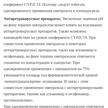
изофермент CYP2C19. Поэтому следует избегать
одновременного применения омепразола и клопидогрела.
Антиретровирусные препараты
:
Увеличение значения рН
на фоне терапии омепразолом может влиять на всасывание
антиретровирусных препаратов. Также возможно
взаимодействие на уровне изофермента CYP2C19. При
совместном применении омепразола и некоторых
антиретровирусных препаратов, таких как атазанавир и
нелфинавир, на фоне терапии омепразолом отмечается
снижение их концентрации в сыворотке. При
одновременном применении с омепразолом на 75%
уменьшается площадь под фармакокинетической кривой
«концентрация-время» атазанавира. В связи с этим
совместное применение омепразола с антиретровирусными
препаратами, такими как атазанавир и нелфинавир,
противопоказано.
При одновременном применении с омепразолом отмечается