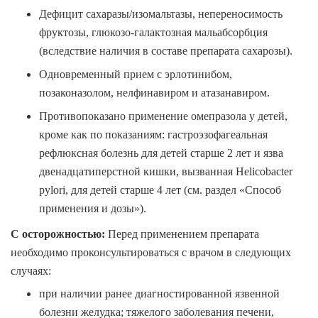
Дефицит сахаразы/изомальтазы, непереносимость
фруктозы, глюкозо-галактозная мальабсорбция
(вследствие наличия в составе препарата сахарозы).
Одновременный прием с эрлотинибом,
позаконазолом, нелфинавиром и атазанавиром.
Противопоказано применение омепразола у детей,
кроме как по показаниям: гастроэзофагеальная
рефлюксная болезнь для детей старше 2 лет и язва
двенадцатиперстной кишки, вызванная
Helicobacter
pylori
, для детей старше 4 лет (см. раздел «Способ
применения и дозы»).
С осторожностью:
Перед применением препарата
необходимо проконсультироваться с врачом в следующих
случаях:
при наличии ранее диагностированной язвенной
болезни желудка; тяжелого заболевания печени,