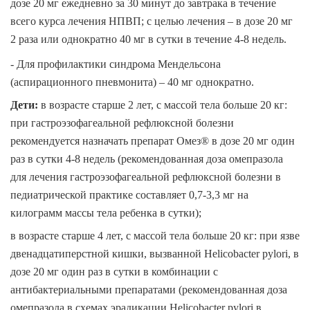
дозе 20 мг ежедневно за 30 минут до завтрака в течение
всего курса лечения НПВП; с целью лечения – в дозе 20 мг
2 раза или однократно 40 мг в сутки в течение 4-8 недель.
- Для профилактики синдрома Мендельсона
(аспирационного пневмонита)
– 40 мг однократно.
Дети
:
в возрасте старше 2 лет, с массой тела больше 20 кг:
при гастроэзофагеальной рефлюксной болезни
рекомендуется назначать препарат Омез® в дозе 20 мг один
раз в сутки 4-8 недель (рекомендованная доза омепразола
для лечения гастроэзофагеальной рефлюксной болезни в
педиатрической практике составляет 0,7-3,3 мг на
килограмм массы тела ребенка в сутки);
в возрасте старше 4 лет, с массой тела больше 20 кг:
при язве
двенадцатиперстной кишки, вызванной
Helicobacter pylori
, в
дозе 20 мг один раз в сутки в комбинации с
антибактериальными препаратами (рекомендованная доза
омепразола в схемах эрадикации
Helicobacter pylori
в