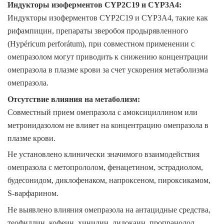
Индукторы изоферментов CYP2C19 и CYP3A4
:
Индукторы изоферментов CYP2C19 и CYP3A4, такие как
рифампицин, препараты зверобоя продырявленного
(Hypéricum perforátum), при совместном применении с
омепразолом могут приводить к снижению концентрации
омепразола в плазме крови за счет ускорения метаболизма
омепразола.
Отсутствие влияния на метаболизм
:
Совместный прием омепразола с амоксициллином или
метронидазолом не влияет на концентрацию омепразола в
плазме крови.
Не установлено клинически значимого взаимодействия
омепразола с метопрололом, фенацетином, эстрадиолом,
будесонидом, диклофенаком, напроксеном, пироксикамом,
S-варфарином.
Не выявлено влияния омепразола на антацидные средства,
теофиллин, кофеин, хинидин, лидокаин, пропранолол,