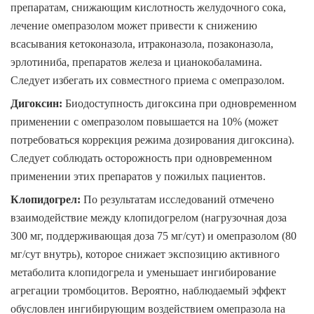
препаратам, снижающим кислотность желудочного сока,
лечение омепразолом может привести к снижению
всасывания кетоконазола, итраконазола, позаконазола,
эрлотиниба, препаратов железа и цианокобаламина.
Следует избегать их совместного приема с омепразолом.
Дигоксин
:
Биодоступность дигоксина при одновременном
применении с омепразолом повышается на 10% (может
потребоваться коррекция режима дозирования дигоксина).
Следует соблюдать осторожность при одновременном
применении этих препаратов у пожилых пациентов.
Клопидогрел
:
По результатам исследований отмечено
взаимодействие между клопидогрелом (нагрузочная доза
300 мг, поддерживающая доза 75 мг/сут) и омепразолом (80
мг/сут внутрь), которое снижает экспозицию активного
метаболита клопидогрела и уменьшает ингибирование
агрегации тромбоцитов. Вероятно, наблюдаемый эффект
обусловлен ингибирующим воздействием омепразола на