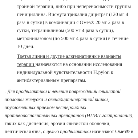
тройной терапии, либо при непереносимости группы
пенициллина. Висмута трикалия дицитрат (120 мг 4
раза в сутки) в комбинации с Омез® 20 мг 2 раза в
сутки, тетрациклином (500 мг 4 раза в сутки),
метронидазолом (по 500 мг 4 раза в сутки) в течение
10 дней.
Третья линия и другие альтернативные варианты
терапии
назначаются на основании исследования
индивидуальной чувствительности Н.pylori к
антибактериальным препаратам.
- Для профилактики и лечения повреждений слизистой
оболочки желудка и двенадцатиперстной кишки,
обусловленных приемом нестероидных
противовоспалительных препаратов (НПВП-гастропатия),
таких как диспепсия, эрозии слизистой оболочки,
пептическая язва,
с целью профилактики
назначают Омез® в