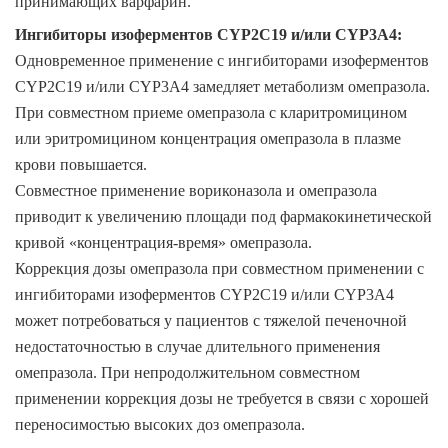
принимающих варфарин.
Ингибиторы изоферментов CYP2C19 и/или CYP3A4
:
Одновременное применение с ингибиторами изоферментов
CYP2C19 и/или CYP3A4 замедляет метаболизм омепразола.
При совместном приеме омепразола с кларитромицином
или эритромицином концентрация омепразола в плазме
крови повышается.
Совместное применение вориконазола и омепразола
приводит к увеличению площади под фармакокинетической
кривой «концентрация-время» омепразола.
Коррекция дозы омепразола при совместном применении с
ингибиторами изоферментов CYP2C19 и/или CYP3A4
может потребоваться у пациентов с тяжелой печеночной
недостаточностью в случае длительного применения
омепразола. При непродолжительном совместном
применении коррекция дозы не требуется в связи с хорошей
переносимостью высоких доз омепразола.