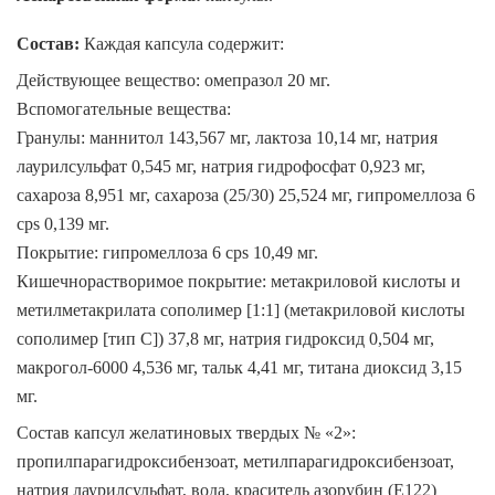
Состав:
Каждая капсула содержит:
Действующее вещество:
омепразол 20 мг.
Вспомогательные вещества:
Гранулы:
маннитол 143,567 мг, лактоза 10,14 мг, натрия
лаурилсульфат 0,545 мг, натрия гидрофосфат 0,923 мг,
сахароза 8,951 мг, сахароза (25/30) 25,524 мг, гипромеллоза 6
cps 0,139 мг.
Покрытие:
гипромеллоза 6 cps 10,49 мг.
Кишечнорастворимое покрытие:
метакриловой кислоты и
метилметакрилата сополимер [1:1] (метакриловой кислоты
сополимер [тип С]) 37,8 мг, натрия гидроксид 0,504 мг,
макрогол-6000 4,536 мг, тальк 4,41 мг, титана диоксид 3,15
мг.
Состав капсул желатиновых твердых № «2»:
пропилпарагидроксибензоат, метилпарагидроксибензоат,
натрия лаурилсульфат, вода, краситель азорубин (Е122)