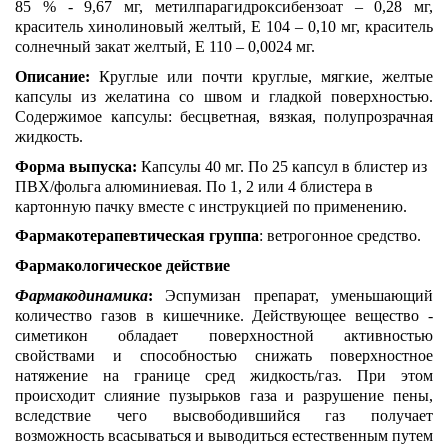
85 % - 9,67 мг, метилпарагидроксибензоат – 0,28 мг,
краситель хинолиновый желтый, Е 104 – 0,10 мг, краситель
солнечный закат желтый, Е 110 – 0,0024 мг.
Описание:
Круглые или почти круглые, мягкие, желтые
капсулы из желатина со швом и гладкой поверхностью.
Содержимое капсулы:
бесцветная, вязкая, полупрозрачная
жидкость.
Форма выпуска:
Капсулы 40 мг. По 25 капсул в блистер из
ПВХ/фольга алюминиевая. По 1, 2 или 4 блистера в
картонную пачку вместе с инструкцией по применению.
Фармакотерапевтическая группа
: ветрогонное средство.
Фармакологическое действие
Фармакодинамика
:
Эспумизан
препарат, уменьшающий
количество газов в кишечнике. Действующее вещество -
симетикон обладает поверхностной активностью
свойствами и способностью снижать поверхностное
натяжение на границе сред жидкость/газ. При этом
происходит слияние пузырьков газа и разрушение пены,
вследствие чего высвободившийся газ получает
возможность всасываться и выводиться естественным путем