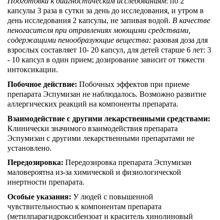
Подготовка к диагностическим исследованиям
: по 2
капсулы 3 раза в сутки за день до исследования, и утром в
день исследования 2 капсулы, не запивая водой.
В качестве
пеногасителя при отравлениях моющими средствами,
содержащими пенообразующие вещества:
разовая доза для
взрослых составляет 10- 20 капсул, для детей старше 6 лет: 3
- 10 капсул в один прием; дозирование зависит от тяжести
интоксикации.
Побочное действие:
Побочных эффектов при приеме
препарата Эспумизан не наблюдалось. Возможно развитие
аллергических реакций на компоненты препарата.
Взаимодействие с другими лекарственными средствами:
Клинически значимого взаимодействия препарата
Эспумизан с другими лекарственными препаратами не
установлено.
Передозировка:
Передозировка препарата Эспумизан
маловероятна из-за химической и физиологической
инертности препарата.
Особые указания:
У людей с повышенной
чувствительностью к компонентам препарата
(метилпарагидроксибензоат и краситель хинолиновый